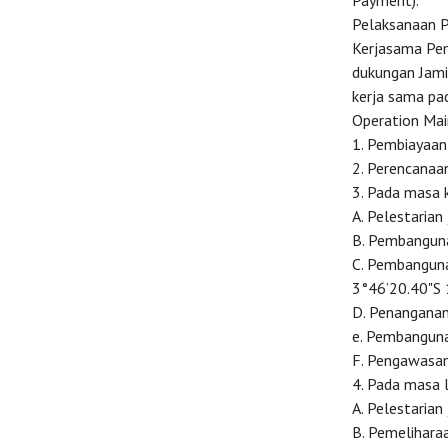
Payment).
Pelaksanaan P
Kerjasama Pem
dukungan Jami
kerja sama pa
Operation Mai
1. Pembiayaan
2. Perencanaan
3. Pada masa 
A. Pelestarian
B. Pembanguna
C. Pembangunan
3°46’20.40"S 
D. Penanganan
e. Pembanguna
F. Pengawasan 
4. Pada masa 
A. Pelestarian
B. Pemelihara