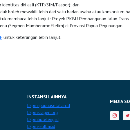
identitas diri asli (KTP/SIM/Paspor); dan
idak boleh mewakili lebih dari satu badan usaha atau konsorsium b
uk membaca lebih lanjut: Proyek PKBU Pembangunan Jalan Trans
ena (Segmen MamberamoElelim) di Provinsi Papua Pegunungan
F
untuk keterangan lebih lanjut.
INSTANSI LAINNYA
MEDIA SO
bkpm-papuaselatan.id
bkpmsragen.org
bkpmbuleleng.id
bkpm-sulbar.id