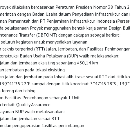
royek dilakukan berdasarkan Peraturan Presiden Nomor 38 Tahun 
erintah dengan Badan Usaha dalam Penyediaan Infrastruktur da
nan Pemerintah dari PT Penjaminan Infrastruktur Indonesia (Perser
da pelaksanaan Proyek menggunakan bentuk kerja sama Design Buil
ntenance Transfer (DBFOMT) dengan cakupan sebagai berikut:
 seluruh kegiatan untuk menyediakan layanan
 teknis terperinci (RTT) Jalan, Jembatan, dan Fasilitas Penimbanga
konstruksi Badan Usaha Pelaksana (BUP) wajib melaksanakan:
 jalan dan jembatan eksisting sepanjang ±50,14 km
n jembatan pada lokasi eksisting
 jalan dan jembatan pada lokasi alih trase sesuai RTT dari titik k
139°41’35.22"E sampai dengan titik koordinat 3°47’45.28"S , 139°
 lereng dan tebing
n Fasilitas Penimbangan sebanyak 1 Unit
terkait Quality Assurance.
layanan BUP wajib melaksanakan:
 jalan dan jembatan sesuai RTT
an dan pengoperasian fasilitas penimbangan