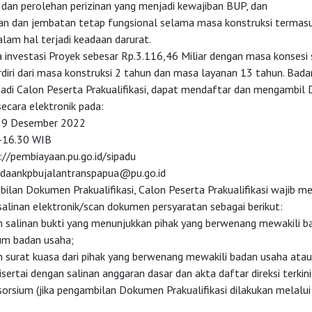
 dan perolehan perizinan yang menjadi kewajiban BUP, dan
lan dan jembatan tetap fungsional selama masa konstruksi termas
lam hal terjadi keadaan darurat.
a investasi Proyek sebesar Rp.3.116,46 Miliar dengan masa konsesi
rdiri dari masa konstruksi 2 tahun dan masa layanan 13 tahun. Bad
adi Calon Peserta Prakualifikasi, dapat mendaftar dan mengambi
 secara elektronik pada:
-29 Desember 2022
-16.30 WIB
://pembiayaan.pu.go.id/sipadu
daankpbujalantranspapua@pu.go.id
ilan Dokumen Prakualifikasi, Calon Peserta Prakualifikasi wajib m
alinan elektronik/scan dokumen persyaratan sebagai berikut:
 salinan bukti yang menunjukkan pihak yang berwenang mewakili b
um badan usaha;
 surat kuasa dari pihak yang berwenang mewakili badan usaha ata
sertai dengan salinan anggaran dasar dan akta daftar direksi terkin
sorsium (jika pengambilan Dokumen Prakualifikasi dilakukan melalu