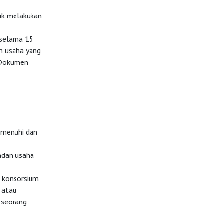
uk melakukan
 selama 15
an usaha yang
l Dokumen
emenuhi dan
adan usaha
u konsorsium
i atau
i seorang