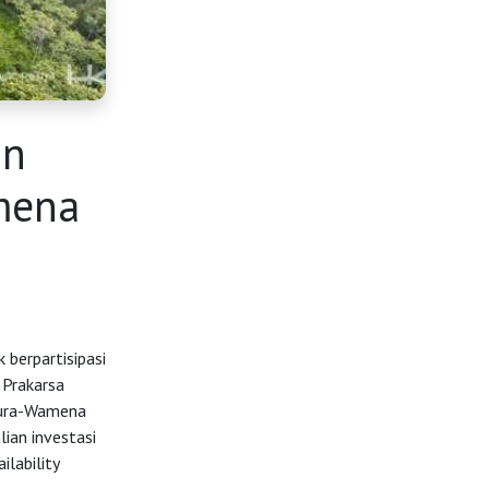
an
mena
berpartisipasi
 Prakarsa
pura-Wamena
ian investasi
lability