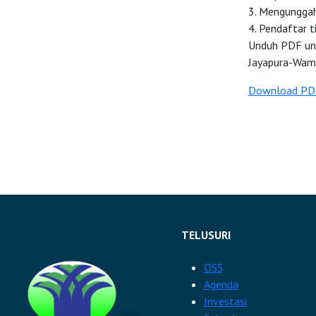
3. Mengunggah 
4. Pendaftar t
Unduh PDF unt
Jayapura-Wam
Download PD
TELUSURI
OSS
Agenda
Investasi