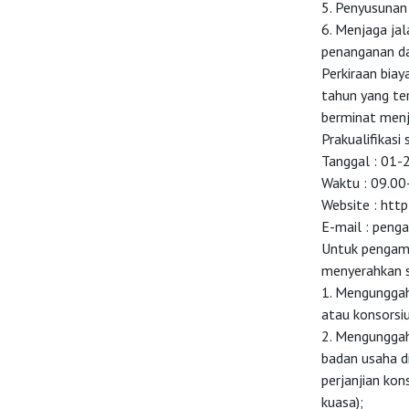
5. Penyusunan
6. Menjaga ja
penanganan da
Perkiraan biay
tahun yang te
berminat menj
Prakualifikasi
Tanggal : 01
Waktu : 09.00
Website : http
E-mail :
penga
Untuk pengamb
menyerahkan s
1. Mengunggah
atau konsorsi
2. Mengunggah
badan usaha di
perjanjian kon
kuasa);