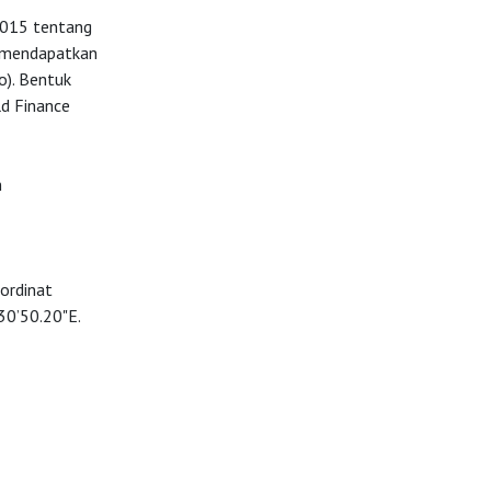
2015 tentang
n mendapatkan
o). Bentuk
d Finance
n
oordinat
30’50.20"E.