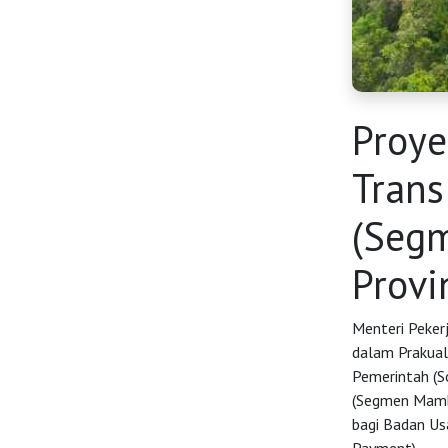
Proy
Trans
HOME
(Seg
Provi
OSS
Menteri Peker
Agenda
dalam Prakual
Pemerintah (S
(Segmen Mambe
Investasi
bagi Badan Us