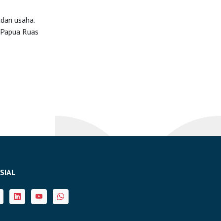
adan usaha.
 Papua Ruas
SIAL